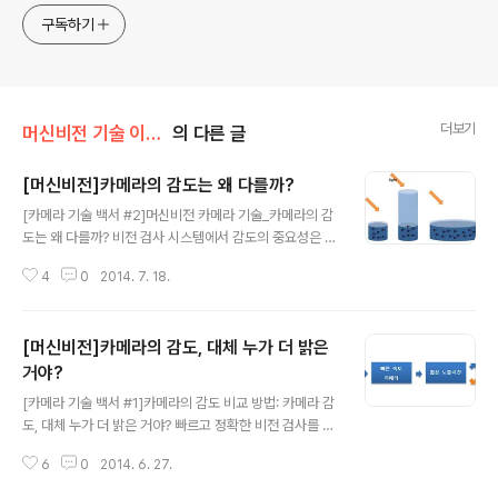
구독하기
더보기
머신비전 기술 이야기/카메라
의 다른 글
[머신비전]카메라의 감도는 왜 다를까?
글 내용
[카메라 기술 백서 #2]머신비전 카메라 기술_카메라의 감
도는 왜 다를까? 비전 검사 시스템에서 감도의 중요성은 지
난 포스팅(2014/06/27 - [머신비전 기술 백서/카메라] -
4
0
2014. 7. 18.
카메라의 감도, 대체 누가 더 밝은거야?)에 언급하였고, 이
제 실제 어플리케이션에서 어떤 카메라가 더 높은 감도를
가지고 있는지 찾을 수도 있을 것이다. 이번 포스팅에서는
[머신비전]카메라의 감도, 대체 누가 더 밝은
비슷한 사양의 카메라들이 왜 서로 다른 감도를 가지고 있
는지 알아보겠다. 카메라 감도에 영향을 미치는 요소 3가
거야?
글 내용
지 카메라가 빛을 받아 데이터를 출력할 때까지 아래와 같
[카메라 기술 백서 #1]카메라의 감도 비교 방법: 카메라 감
은 과정을 거친다. 대략적으로 설명하면 빛을 받은 ①Pixe
도, 대체 누가 더 밝은 거야? 빠르고 정확한 비전 검사를 위
l은 광전효과를 통해 e-을 생성하고 ②Readout회로를 통
한 필수 조건, '감도' 비전 검사 시스템은 빠르고 정확하게
해 전압으로 변환한다. 변환된 전압은 ③Analog offset
6
0
2014. 6. 27.
검사하는 것이 목표이며 이 중 빠른 검사 수행을 위해서는
과 ④An..
빠른 속도의 카메라가 필수적이다. 이런 이유로 카메라 제