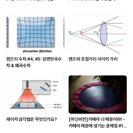
렌즈의 수차 #4, #5: 상면만곡수
렌즈와 초점거리 사이의 거리
차 & 왜곡수차
레이저 삼각법은 무엇인가요?
[머신비전]카메라 너 때문이야! -
카메라 때문에 생기는 문제점 #1
모아레(Moire) 현상