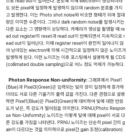
으로 read out이 일어난다. 온도에 의해 electron이 생성되더라
도 모든 pixel에 일정하게 발생하지 않으며 random 분포를 가지
고 발생한다. 이는 Photo shot noise와 비슷한 형태가 되며 절대
량은 미미한 수준이다. 그러나 dark random noise를 발생시키는
다른 요소는 그 영향력이 상당하다. 카메라가 영상을 촬영할 때 re
ad out register의 reset과 read out이 반복되면서 지속적으로 r
ead out이 일어난다. 이때 register reset이 완전히 일어나지 않
아 남아있는 electron에 의해 시간적으로 일정하지 않은 노이즈가
발생하게 된다. 이런 노이즈는 이후 포스팅에서 설명하게 될 CDS
(collimated double sampling)으로 어느 정도 억제가 가능하다
.
Photon Response Non-uniformity:
그래프에서 Pixel1
(Blue)과 Pixel3(Green)은 입력되는 빛의 양이 일정하게 증가하
더라도 서로 다른 기울기의 출력 값을 가진다. 다른 관점으로 설명
하면 Pixel1(Blue)은 Pixel3(Green)에 대비하여 빛에 대한 반응
도가 낮은, 즉 감도가 떨어짐을 의미한다. PRNU(Photo Respon
se Non-Uniformity) 노이즈는 이렇게 빛에 대해 pixel이 서로 다
른 감도를 가짐을 나타낸다. PRNU 노이즈는 단순히 pixel 간의 g
ain이 다르다는 것을 의미하므로 pixel간 gain 조정(calibration)