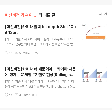
더보기
머신비전 기술 이야기/카메라
의 다른 글
[머신비전]카메라 출력 bit depth 8bit 10b
it 12bit
글 내용
[카메라 기술 백서 #11] 카메라 출력 bit depth 8bit 10b
it 12bit 업무를 하다 보면 고객에게 가끔 이런 요구를 받는
경우가 있다. “검사 대상을 촬영한 영상에서 매우 적은 양
12
5
2016. 8. 22.
의 gray 차이까지 구분해야 해서 8bit 출력으로는 부족합
니다. 10bit나 12bit가 지원되는 카메라가 있으면 소개 바
랍니다.” 먼저 8bit / 10bit / 12bit는 무엇을 의미하는 것
[머신비전]카메라 너 때문이야! - 카메라 때문
이며 왜 이런 차이가 발생하는지부터 알아보자. 8bit / 10
bit / 12bit 출력과 같은 spec은 output bit depth라고
에 생기는 문제점 #2 젤로 현상(Rolling shu
글 내용
하며 이를 설명하기 위해 Digital과 Analog의 차이부터
tter) 현상
[카메라 기술 백서 #10] 카메라 너 때문이야! - 카메라 때
시작해야 하지만 이건 독자를 너무 무시하는 처사로 보여
문에 생기는 문제점 #2 젤로 현상(Rolling shutter) 현상
바로 bit depth에 대해 설명 하겠다. 디지털신호는..
오늘은 카메라 너 때문이야 시리즈 2탄… 1년에 하나씩 나
14
4
2016. 8. 8.
오는 어벤저스 급 포스팅이 되겠다.(빈도만 따진다면…). 최
근 스마트폰, 디지털 카메라에 탑재되고 있는 동영상 촬영
스펙은 UHD급 까지 발전하였으며 실제 촬영해 보면 충분
히 뛰어난 화질로 상당한 만족감으로 주고 있다. 디지털 카