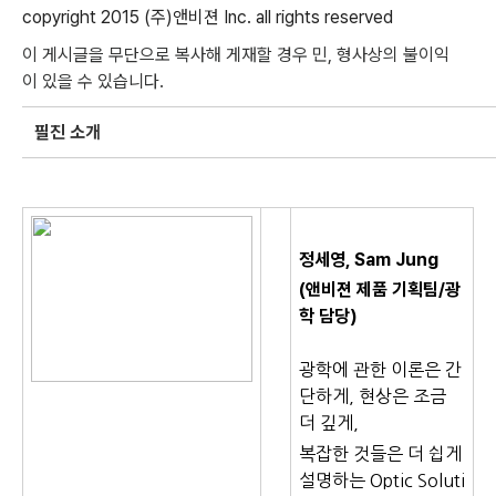
copyright 2015 (
주
)
앤비젼
Inc. all rights reserved
이
게시글을
무단으로
복사해
게재할
경우
민
,
형사상의
불이익
이
있을
수
있습니다
.
필진 소개
정세영, Sam Jung
(앤비젼 제품 기획팀
/광
학
담당)
광학에 관한 이론은 간
단하게, 현상은 조금
더 깊게,
복잡한 것들은 더 쉽게
설명하는 Optic Soluti