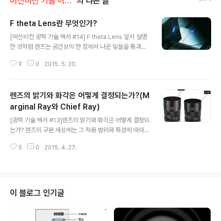
머신비전 기술 이야기/광학
의 다른 글
F theta Lens란 무엇인가?
글 내용
[머신비전 광학 기술 백서 #14] F theta Lens 앞서 설명
한 것처럼 렌즈는 공간상의 한 점에서 나온 빛들을 통과시
켜 반대편 공간의 한 점으로 모아주는 장치입니다. 이러한
9
0
2015. 5. 20.
렌즈의 기능을 통해 우리는 사건을 영상으로 기록하여 다
른 곳, 다른 시간에 재생할 수 있습니다. 이것이 일반적인
렌즈의 기능이자, machine vision에서의 렌즈의 역할이
렌즈의 밝기와 화각은 어떻게 결정되는가?(M
지만 이러한 빛의 1:1 점 대응기능은 다른 용도로도 활용할
수 있습니다. 어릴적에 돋보기렌즈로 빛을 모아 종이를 태
arginal Ray와 Chief Ray)
글 내용
웠던 것처럼, 렌즈를 이용하면 강한 에너지의 빛을 모아 m
[광학 기술 백서 #13]렌즈의 밝기와 화각은 어떻게 결정되
aterial processing, 즉 가공용으로 사용할 수 있는데 이
는가? 렌즈의 구분 세상에는 그 적용 범위와 특성에 따라
런 용도로 제작/사용되는 렌즈를 통상 scanning lens라
수많은 종류의 렌즈가 있습니다. 이러한 많은 종류의 렌즈
부릅니다. 에프세타 렌즈 탄생의 배경 1964년 ..
5
0
2015. 4. 27.
들은 각각이 고유의 특성을 가지고 있고 그 역할을 수행하
고 있습니다. 어떠한 사람들은 이러한 렌즈들을 이용하여
취미 생활을 하거나 예술 사진을 찍기도 하고 어떠한 곳에
서는 CCTV와 같은 방범용으로 렌즈를 사용합니다. 또한
저와 같은 사람들은 이러한 렌즈를 사용하여 사람의 눈으
이 블로그 인기글
로 보기 힘든 불량을 검출하기도 합니다. 이렇게 수많은 종
류의 렌즈들은 사용자에 따라 해상력, 배율, 마운트, 밝기,
초점거리와 같은 여러 가지 기준으로 나뉘어질 수 있습니