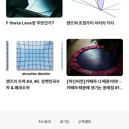
F theta Lens란 무엇인가?
렌즈와 초점거리 사이의 거리
렌즈의 수차 #4, #5: 상면만곡수
[머신비전]카메라 너 때문이야! -
차 & 왜곡수차
카메라 때문에 생기는 문제점 #1
모아레(Moire) 현상
의안내
티스토리
로그인
고객센터