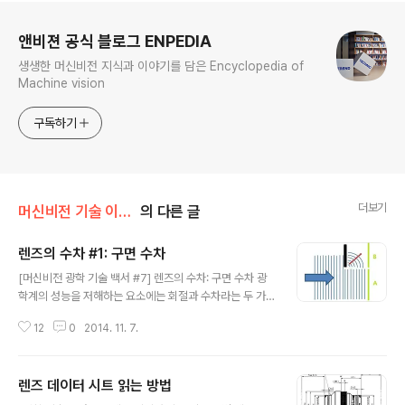
로그 정보
앤비젼 공식 블로그 ENPEDIA
생생한 머신비전 지식과 이야기를 담은 Encyclopedia of
Machine vision
구독하기
더보기
머신비전 기술 이야기/광학
의 다른 글
렌즈의 수차 #1: 구면 수차
글 내용
[머신비전 광학 기술 백서 #7] 렌즈의 수차: 구면 수차 광
학계의 성능을 저해하는 요소에는 회절과 수차라는 두 가
지 현상이 있습니다. 먼저 회절은 빛이 장애물을 만났을 때
12
0
2014. 11. 7.
장애물의 모서리에서 파동처럼 돌아서 진행하는 고유 특성
이므로 피할 수 없는 물리적 현상입니다. 수차는 이와는 달
리 설계성능과 실제 제작 후의 성능 차이를 말합니다. 조금
렌즈 데이터 시트 읽는 방법
자세히 설명하면, 렌즈 설계시 물체점의 모든 점이 상면의
글 내용
각 대응점에 한 점으로 결상되는 조건으로 설계를 하였으