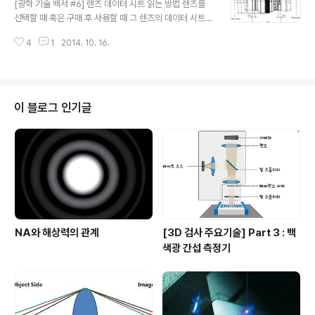
[광학 기술 백서 #6] 렌즈 데이터 시트 읽는 방법 렌즈를
나, 제조 공차 즉 가공한 렌즈의 곡률, 렌즈 사이의 간격, 조
선택할 때 혹은 구매 후 사용할 때 그 렌즈의 데이터 시트
리개 위치 등의 오차로 인해 한 점으로의 결상을 방해하는
(사양 설명서)를 이용하면 여러 가지 정보를 얻을 수 있습
현상이 수차입니다. 1. 회절 현상 빛은 입자성과 파동성을
4
1
2014. 10. 16.
니다. 언뜻 보면 매우 복잡하고도 조잡해 보이는 데이터 시
동시에 띄고 있는 아주 특별한 “에너지의 이동”입니다. 회
트들 이지만, 하나하나 확인해 보면 생각보다 어렵지 않게
절이란 파동이 진행을 ..
파악이 가능합니다. 오늘은 렌즈 제조사의 데이터 시트를
보면서, 어떤 정보를 찾을 수 있는지 보겠습니다. 예시 렌
즈: Qioptiq(큐옵틱, (구)리노스)사의 Inspec x L 렌즈
이 블로그 인기글
(f/5.6, 105mm, 0.33x) 1. Working distance 및 경통
길이 찾기 이전 포스팅(2014/06/26 - [머신비전 기술 백
서/광학] - 렌즈의 분류 방법)에서 설명한 것과 같이 산업용
단렌즈는 한 개의 배율을 가..
NA와 해상력의 관계
[3D 검사 주요기술] Part 3 : 백
색광 간섭 측정기