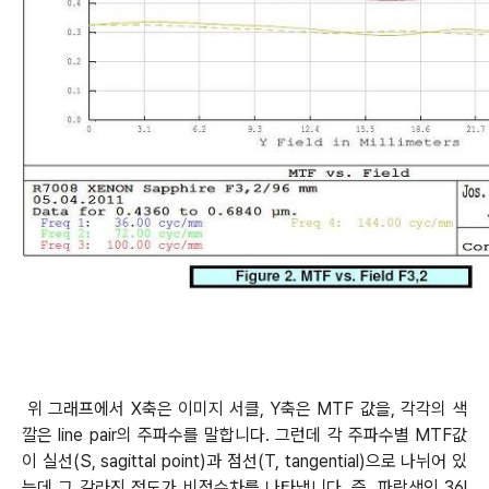
위 그래프에서 X축은 이미지 서클, Y축은 MTF 값을, 각각의 색
깔은 line pair의 주파수를 말합니다. 그런데 각 주파수별 MTF값
이 실선(S, sagittal point)과 점선(T, tangential)으로 나뉘어 있
는데 그 갈라진 정도가 비점수차를 나타냅니다. 즉, 파랑색인 36l