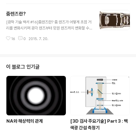
리는 이 3가지의 법칙을 렌즈의 결상 법칙이라고 합니다.
렌즈의 결상 법칙은 위의 3가지 도식과 같이 나타나게 되
줌렌즈란?
는데 이는 아래와 같이 설명할 수 있습니다. 결상 법칙 #1 :
글 내용
광축에 평행한 빛은 렌즈의 초점을 지나간다. 결상 법칙 #
[광학 기술 백서 #16]줌렌즈란? 줌 렌즈가 어떻게 초점 거
2 : 렌즈의 초점을 지나가는 빛은 광축에 평행하다. 결상 법
리를 변화시키며 광각 렌즈부터 망원 렌즈까지 변화할 수
칙 #3 : 렌즈의 중심을 지나가는 빛은 직진한다. 지구상에
있는지 그 원리에 대해 간단히 알아보도록 하겠습니다. 출
존재하는 모든 렌즈는 바로 이 3가지의 법칙에 부합하게
16
0
2015. 7. 20.
처: http://www.professional-lenses.com/de/lens
빛을 굴절시킵니다. 이러한 현상은 단렌즈 뿐만 아니라 일
es/technologie/ 위 그림은 Schneider사의 “Variog
반적인..
on 1.8 / 6 - 180 mm”라는 모델명의 Zoom 렌즈 단면
도입니다. 그림으로 보시면 알겠지만 Zoom 렌즈는 일반
렌즈보다 많은 30여 개의 단일 렌즈를 조합하여 만듭니다.
이 블로그 인기글
그렇기 때문에 일반 렌즈에 비해 빛의 투과량이 적고, 광효
율도 나빠져 초창기에는 특수한 경우를 제외하고는 많이
사용되지 않았습니다. 그러나 광학 기술이 발전함에 따라,
좋은 성능의 렌즈와 Coating ..
NA와 해상력의 관계
[3D 검사 주요기술] Part 3 : 백
색광 간섭 측정기