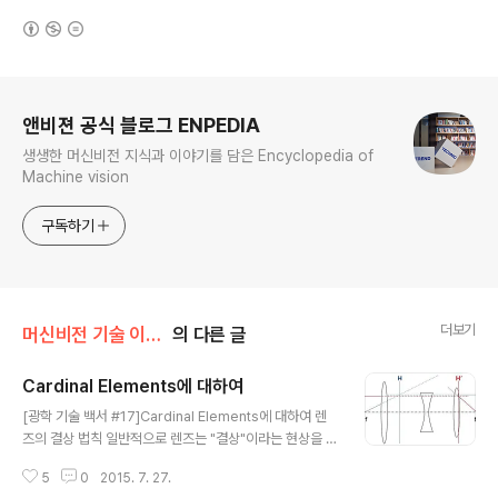
(새창열림)
로그 정보
앤비젼 공식 블로그 ENPEDIA
생생한 머신비전 지식과 이야기를 담은 Encyclopedia of
Machine vision
구독하기
더보기
머신비전 기술 이야기/광학
의 다른 글
Cardinal Elements에 대하여
글 내용
[광학 기술 백서 #17]Cardinal Elements에 대하여 렌
즈의 결상 법칙 일반적으로 렌즈는 "결상"이라는 현상을 통
해 물체의 상을 필름이나 센서에 전달합니다. 그리고 이러
5
0
2015. 7. 27.
한 "결상" 이라는 현상은3가지의 법칙을 따르게 됩니다. 우