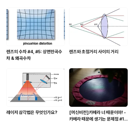
렌즈의 수차 #4, #5: 상면만곡수
렌즈와 초점거리 사이의 거리
차 & 왜곡수차
레이저 삼각법은 무엇인가요?
[머신비전]카메라 너 때문이야! -
카메라 때문에 생기는 문제점 #1
모아레(Moire) 현상