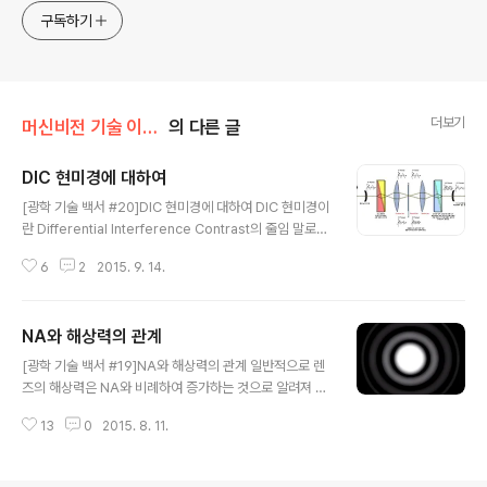
구독하기
더보기
머신비전 기술 이야기/광학
의 다른 글
DIC 현미경에 대하여
글 내용
[광학 기술 백서 #20]DIC 현미경에 대하여 DIC 현미경이
란 Differential Interference Contrast의 줄임 말로
우리나라 말로는 미분간섭 현미경이라고 합니다. DIC 현미
6
2
2015. 9. 14.
경은 일반적인 현미경에 Nomarski 프리즘을 추가하는 방
식으로 빛의 간섭을 인위적으로 발생시켜 우리가 보고자
하는 이미지의 contrast를 극대화하는 방식입니다. 해당
NA와 해상력의 관계
방식은 원래 생물학에서 복잡한 형태의 세포를 관찰하기
글 내용
위한 목적으로 많이 사용되었지만 근래에 와서는 압흔 검
[광학 기술 백서 #19]NA와 해상력의 관계 일반적으로 렌
사와 같이 머신 비전의 특수 검사 영역에도 활발하게 적용
즈의 해상력은 NA와 비례하여 증가하는 것으로 알려져 있
되고 있습니다. DIC 현미경의 원리 출처:https://www.b
습니다. 이러한 이유로 많은 사람들이 해상력이 좋은 렌즈
oundless.com/microbiology/textbooks/boundle
13
0
2015. 8. 11.
를 얻기 위해 일단 NA가 높은 렌즈를 찾는 것이 일반적입
ss-microbiology-tex..
니다. 그러면 NA라는 것이 무엇이길래 렌즈의 해상력에 영
향을 주는 것일까요? 또한 NA가 높은 렌즈는 정말 해상력